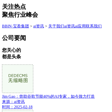
关注热点
聚焦行业峰会
BBIN·宝盈集团
>
ai资讯
>
关于我们
ai资讯
ai应用
联系我们
公司要闻
您关心的
都是头条
Jim Gao：曾助谷歌节能40%的AI专家，如今致力打造
来源：ai资讯
时间：2025-02-18