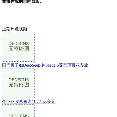
靠得住标的目的成长。
近期热点视频
国产模子如DeepSeek-包Seed1.6等呈现百花齐放
企业营收总额达41.7万亿美元