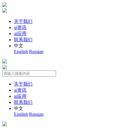
关于我们
ai资讯
ai应用
联系我们
中文
English
Russian
关于我们
ai资讯
ai应用
联系我们
中文
English
Russian