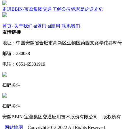
走进BBIN·宝盈集团交通
了解公司情况及企业文化
首页
·
关于我们
·
ai资讯
·
ai应用
·
联系我们
·
友情链接
地址：中国安徽省合肥市高新区生物医药园支路华佗巷88号
邮编：230088
电话：0551-65331919
扫码关注
扫码关注
安徽BBIN·宝盈集团交通应用技术股份有限公司 版权所有
网站地图
Copyright 2012-2022 All Rights Reserved