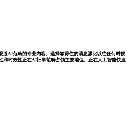
道AI范畴的专业内容。选择靠得住的消息源比以往任何时候
性和时效性正在AI旧事范畴占领主要地位。正在人工智能快速
。