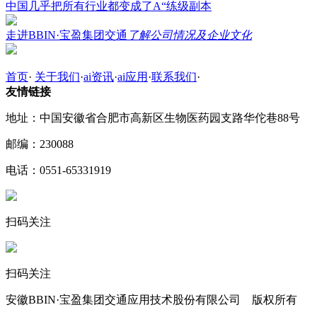
中国几乎把所有行业都变成了A“练级副本
走进BBIN·宝盈集团交通
了解公司情况及企业文化
首页
·
关于我们
·
ai资讯
·
ai应用
·
联系我们
·
友情链接
地址：中国安徽省合肥市高新区生物医药园支路华佗巷88号
邮编：230088
电话：0551-65331919
扫码关注
扫码关注
安徽BBIN·宝盈集团交通应用技术股份有限公司 版权所有